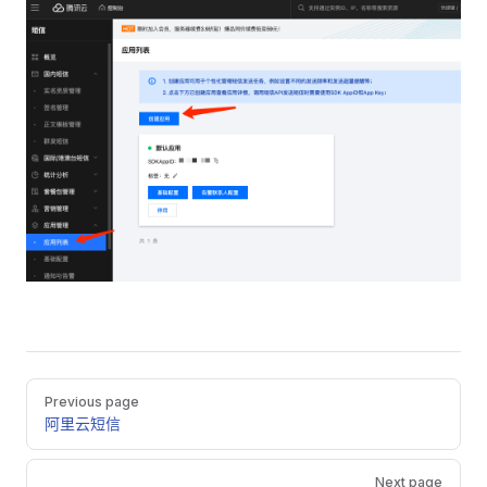
Pager
Previous page
阿里云短信
Next page