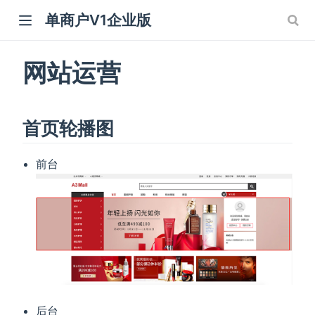
单商户V1企业版
网站运营
首页轮播图
前台
后台