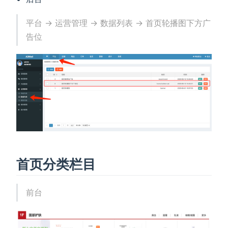
平台 -> 运营管理 -> 数据列表 -> 首页轮播图下方广
告位
首页分类栏目
前台