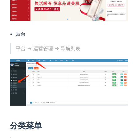
后台
平台 -> 运营管理 -> 导航列表
分类菜单