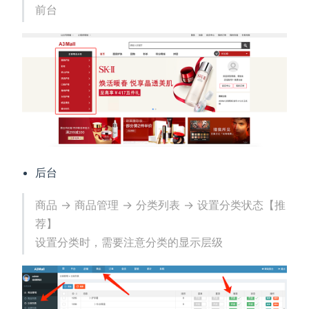
前台
后台
商品 -> 商品管理 -> 分类列表 -> 设置分类状态【推
荐】
设置分类时，需要注意分类的显示层级