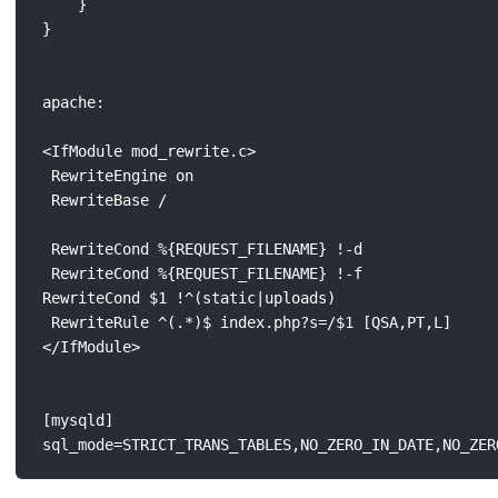
    }

}

apache:

<IfModule mod_rewrite.c>

 RewriteEngine on

 RewriteBase /

 RewriteCond %{REQUEST_FILENAME} !-d

 RewriteCond %{REQUEST_FILENAME} !-f

RewriteCond $1 !^(static|uploads)

 RewriteRule ^(.*)$ index.php?s=/$1 [QSA,PT,L]

</IfModule>

[mysqld]
