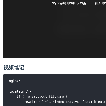
视频笔记
nginx:

location / {

	if (!-e $request_filename){

    	rewrite ^(.*)$ /index.php?s=$1 last; break;
