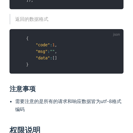
]
)
;
返回的数据格式
{
"code"
:
1
,
"msg"
:
""
,
"data"
:
[
]
}
注意事项
需要注意的是所有的请求和响应数据皆为utf-8格式
编码
权限说明