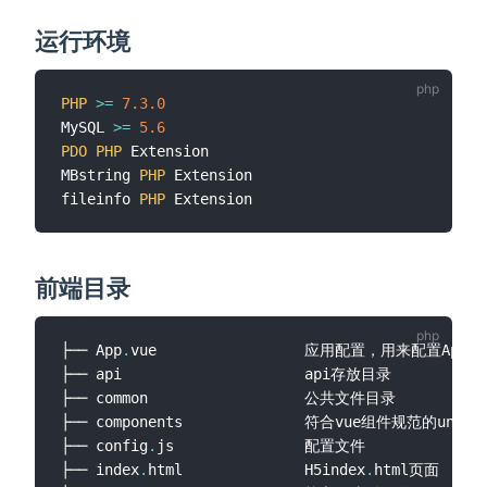
运行环境
PHP
>=
7.3
.0
MySQL 
>=
5.6
PDO
PHP
 Extension

MBstring 
PHP
 Extension

fileinfo 
PHP
前端目录
├── App
.
vue					应用配置，用来配置App全局样式以及监听

├── api						api存放目录

├── common					公共文件目录

├── components				符合vue组件规范的uni
-
a
├── config
.
js				配置文件

├── index
.
html				H5index
.
html页面
