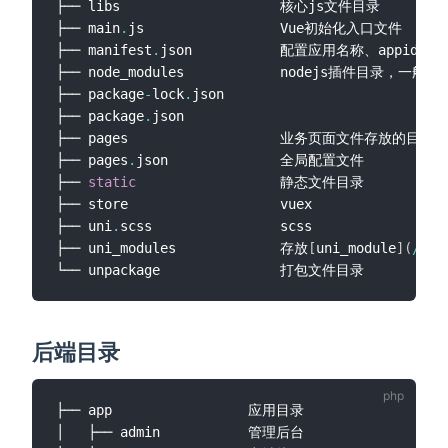
├── libs					核心js文件目录

├── main
.
js					Vue初始化入口文件

├── manifest
.
json			配置应用名称、appid、logo、版本等打包信息

├── node_modules			nodejs插件目录，一般
├── package
-
lock
.
json		

├── package
.
json			

├── pages					业务页面文件存放的目录

├── pages
.
json				全局配置文件

├── 
static
					静态文件目录

├── store					vuex				

├── uni
.
scss				scss

├── uni_modules				存放
[
uni_module
]
(
/
uni
后端目录
├── app					应用目录

│   ├── admin			管理后台
