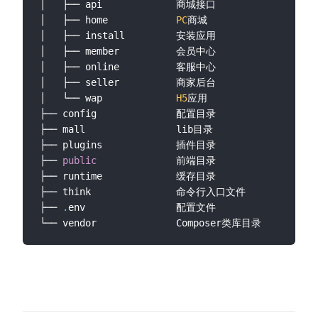
│   ├── api				商城接口

│   ├── home			
PC
商城

│   ├── install			安装应用

│   ├── member			会员中心

│   ├── online			客服中心

│   ├── seller			商家后台

│   └── wap				
H5
应用

├── config				配置目录

├── mall				lib目录

├── plugins				插件目录

├── 
public
				前端目录

├── runtime				缓存目录

├── think				命令行入口文件

├── 
.
env          		配置文件
