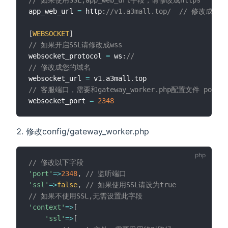
app_web_url 
=
 http
:
//v1.a3mall.top/  // 修改成您
[
WEBSOCKET
]
// 如果开启SSL请修改成wss
websocket_protocol 
=
 ws
:
//    
// 修改成您的域名
websocket_url 
=
 v1
.
a3mall
.
// 客服端口，需要和gateway_worker.php配置文件 por
websocket_port 
=
2348
修改config/gateway_worker.php
// 修改以下字段
'port'
=
>
2348
,
// 监听端口
'ssl'
=
>
false
,
// 如果使用SSL请设为true
// 如果不使用SSL,无需设置此字段
'context'
=
>
[
'ssl'
=
>
[