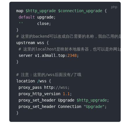
map 
$http_upgrade
$connection_upgrade
{
default
 upgrade
;
''
      close
;
}
# 这里的backend可以改成自己需要的名称，我自己用的是ws
upstream wss 
{
# 这里的localhost是映射本地服务器，也可以是外网ip，2
 server v1
.
a3mall
.
top
:
2348
;
}
# 注意：这里的/wss后面没有/了哦
location 
/
wss 
{
 proxy_pass http
:
//wss;
 proxy_http_version 
1.1
;
 proxy_set_header Upgrade 
$http_upgrade
;
 proxy_set_header Connection 
"Upgrade"
;
}