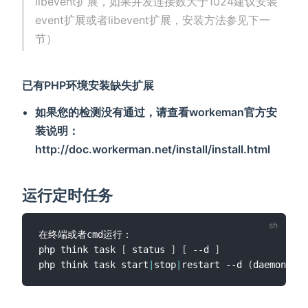
libevent扩展，如果并发连接数大于1024建议安装
event扩展或者libevent扩展，安装方法参见下一
节）
已有PHP环境安装缺失扩展
如果您的检测没有通过，请查看workeman官方安
装说明：
http://doc.workerman.net/install/install.html
运行定时任务
在终端或者cmd运行：

php think task 
[
 status 
]
[
 --d 
]
php think task start
|
stop
|
restart --d 
(
daemon