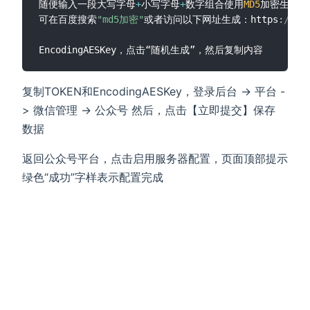
随便输入一段大写字母
+
小写字母
+
数字组合使用
MD5
加密生成
32
可在百度搜索
"md5加密"
或者访问以下网址生成：https
:
//ww
复制TOKEN和EncodingAESKey，登录后台 -> 平台 -
> 微信管理 -> 公众号 然后，点击【立即提交】保存
数据
返回公众号平台，点击启用服务器配置，页面顶部提示
绿色“成功”字样表示配置完成