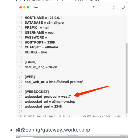
修改config/gateway_worker.php