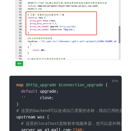
map
$http_upgrade
$connection_upgrade
{
default
 upgrade
;
''
      close
;
}
# 这里的backend可以改成自己需要的名称，我自己用的是ws
upstream wss 
{
# 这里的localhost是映射本地服务器，也可以是外网ip，
  server wx
.
a3
-
mall
.
com
:
2348
;