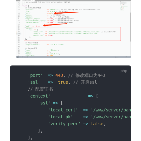
'port'
=>
443
,
// 修改端口为443
'ssl'
=>
true
,
// 开启ssl
// 配置证书
'context'
=>
[
'ssl'
=>
[
'local_cert'
=>
'/www/server/panel/v
'local_pk'
=>
'/www/server/panel/v
'verify_peer'
=>
false
,
]
,
]
,