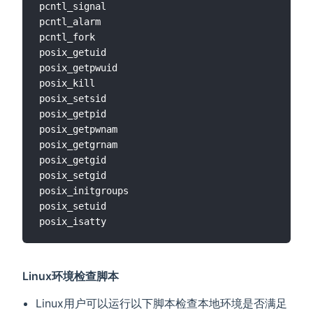
pcntl_signal

pcntl_alarm

pcntl_fork

posix_getuid

posix_getpwuid

posix_kill

posix_setsid

posix_getpid

posix_getpwnam

posix_getgrnam

posix_getgid

posix_setgid

posix_initgroups

posix_setuid

Linux环境检查脚本
Linux用户可以运行以下脚本检查本地环境是否满足