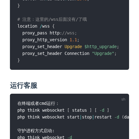
}
# 注意：这里的/wss后面没有/了哦
location 
/
wss 
{
  proxy_pass http
:
//wss;
  proxy_http_version 
1.1
;
  proxy_set_header 
Upgrade
$http_upgrade
;
  proxy_set_header Connection 
"Upgrade"
;
}
运行客服
在终端或者cmd运行：

php think websocket 
[
 status 
]
[
-d
]
php think websocket start
|
stop
|
restart 
-d
(
daem
守护进程方式启动:

php think websocket 
-d