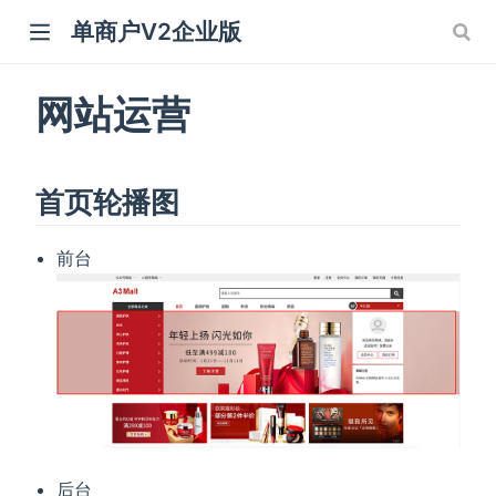
单商户V2企业版
网站运营
首页轮播图
前台
后台