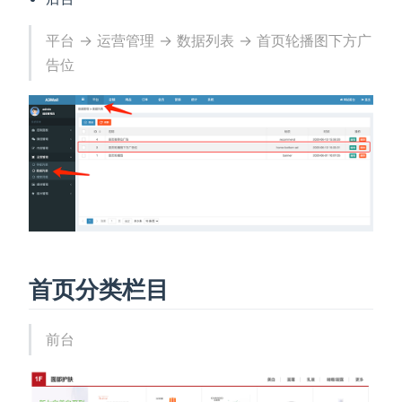
平台 -> 运营管理 -> 数据列表 -> 首页轮播图下方广
告位
首页分类栏目
前台