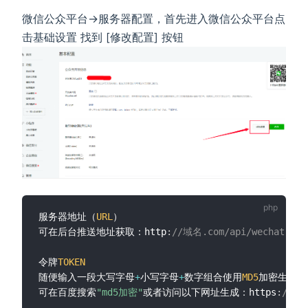
微信公众平台->服务器配置，首先进入微信公众平台点
击基础设置 找到 [修改配置] 按钮
服务器地址（
URL
）

可在后台推送地址获取：http
:
//域名.com/api/wechat.ind
令牌
TOKEN
随便输入一段大写字母
+
小写字母
+
数字组合使用
MD5
加密生成
32
可在百度搜索
"md5加密"
或者访问以下网址生成：https
:
//ww