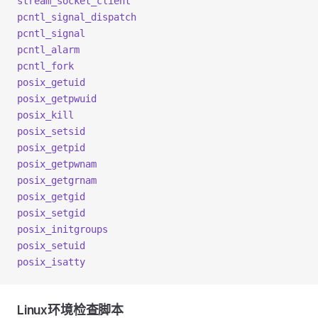
stream_socket_client
pcntl_signal_dispatch
pcntl_signal
pcntl_alarm
pcntl_fork
posix_getuid
posix_getpwuid
posix_kill
posix_setsid
posix_getpid
posix_getpwnam
posix_getgrnam
posix_getgid
posix_setgid
posix_initgroups
posix_setuid
posix_isatty
Linux环境检查脚本