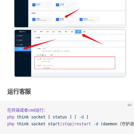
运行客服
sh
在终端或者cmd运行：
php
 think
 socket
 [ 
status
 ]
 [ 
-d
 ]
php
 think
 socket
 start
|
stop
|
restart
 -d
 (daemon（守