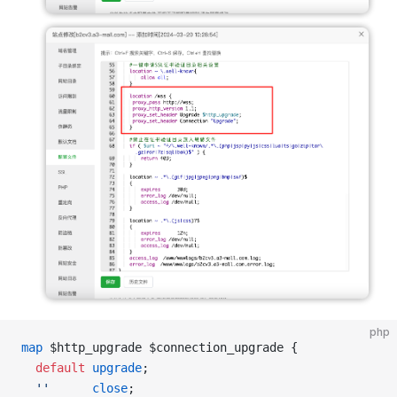
php
map
 $http_upgrade $connection_upgrade {
  default
 upgrade
;
  ''
      close
;