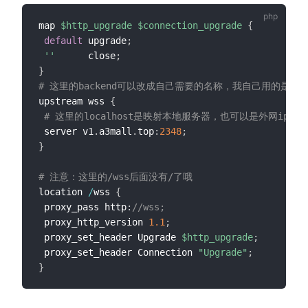
map 
$http_upgrade
$connection_upgrade
{
default
 upgrade
;
''
      close
;
}
# 这里的backend可以改成自己需要的名称，我自己用的是ws
upstream wss 
{
# 这里的localhost是映射本地服务器，也可以是外网ip，2
 server v1
.
a3mall
.
top
:
2348
;
}
# 注意：这里的/wss后面没有/了哦
location 
/
wss 
{
 proxy_pass http
:
//wss;
 proxy_http_version 
1.1
;
 proxy_set_header Upgrade 
$http_upgrade
;
 proxy_set_header Connection 
"Upgrade"
;
}