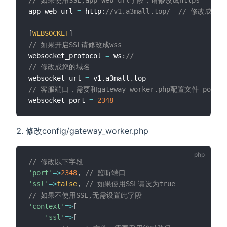
app_web_url 
=
 http
:
//v1.a3mall.top/  // 修改成您
[
WEBSOCKET
]
// 如果开启SSL请修改成wss
websocket_protocol 
=
 ws
:
//    
// 修改成您的域名
websocket_url 
=
 v1
.
a3mall
.
// 客服端口，需要和gateway_worker.php配置文件 por
websocket_port 
=
2348
修改config/gateway_worker.php
// 修改以下字段
'port'
=
>
2348
,
// 监听端口
'ssl'
=
>
false
,
// 如果使用SSL请设为true
// 如果不使用SSL,无需设置此字段
'context'
=
>
[
'ssl'
=
>
[