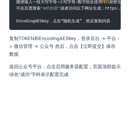
随便输入一段大写字母
+
小写字母
+
数字组合使用
MD5
加密生成
32
可在百度搜索
"md5加密"
或者访问以下网址生成：https
:
//ww
复制TOKEN和EncodingAESKey，登录后台 -> 平台 -
> 微信管理 -> 公众号 然后，点击【立即提交】保存
数据
返回公众号平台，点击启用服务器配置，页面顶部提示
绿色“成功”字样表示配置完成