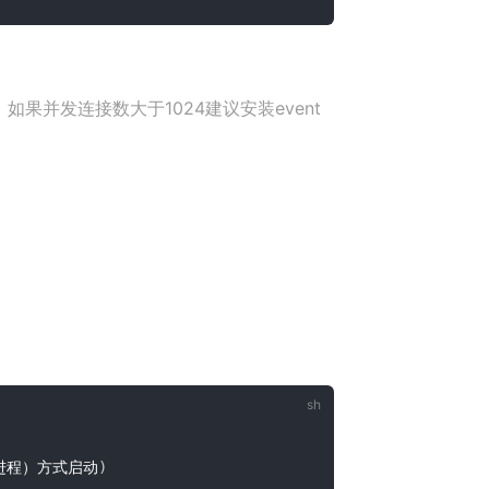
，如果并发连接数大于1024建议安装event
：
护进程）方式启动
)