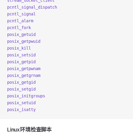
stream_socket_client
pcntl_signal_dispatch
pcntl_signal
pcntl_alarm
pcntl_fork
posix_getuid
posix_getpwuid
posix_kill
posix_setsid
posix_getpid
posix_getpwnam
posix_getgrnam
posix_getgid
posix_setgid
posix_initgroups
posix_setuid
posix_isatty
Linux环境检查脚本