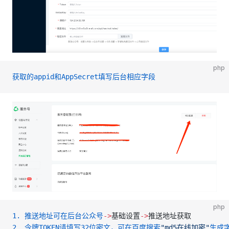
php
获取的appid和AppSecret填写后台相应字段
php
1.
 推送地址可在后台公众号
->
基础设置
->
推送地址获取
2.
 令牌TOKEN请填写32位密文，可在百度搜索
"md5在线加密"
生成