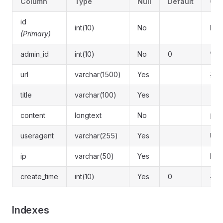
Column
Type
Null
Default
Co
id
int(10)
No
ID
(Primary)
admin_id
int(10)
No
0
管理
url
varchar(1500)
Yes
操
title
varchar(100)
Yes
日
content
longtext
No
内
useragent
varchar(255)
Yes
Use
ip
varchar(50)
Yes
IP
create_time
int(10)
Yes
0
操
Indexes