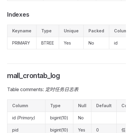
Indexes
Keyname
Type
Unique
Packed
Column
PRIMARY
BTREE
Yes
No
id
mall_crontab_log
Table comments:
定时任务日志表
Column
Type
Null
Default
Comm
id
(Primary)
bigint(10)
No
pid
bigint(10)
Yes
0
任务I