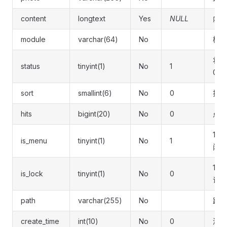
content
longtext
Yes
NULL
内容
module
varchar(64)
No
模型
状态
status
tinyint(1)
No
1
0:关
sort
smallint(6)
No
0
排序
hits
bigint(20)
No
0
点击
1:开
is_menu
tinyint(1)
No
1
闭
1:锁
is_lock
tinyint(1)
No
0
许删
path
varchar(255)
No
路径
create_time
int(10)
No
0
添加