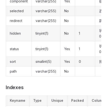
component
varchar(255)
Yes
组件
selected
varchar(255)
No
选中
redirect
varchar(255)
No
跳转
状态(
hidden
tinyint(1)
No
1
0:隐
状态 
status
tinyint(1)
Yes
1
0:停
sort
smallint(5)
Yes
0
排序
path
varchar(255)
No
Indexes
Keyname
Type
Unique
Packed
Column