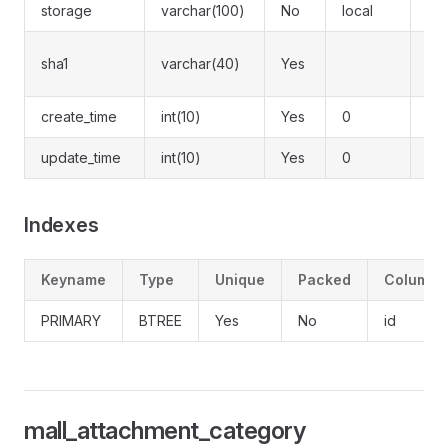
storage
varchar(100)
No
local
存
文件
sha1
varchar(40)
Yes
码
create_time
int(10)
Yes
0
创
update_time
int(10)
Yes
0
更
Indexes
Keyname
Type
Unique
Packed
Column
PRIMARY
BTREE
Yes
No
id
mall_attachment_category