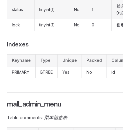
状态(1
status
tinyint(1)
No
1
0:关闭)
lock
tinyint(1)
No
0
锁定
Indexes
Keyname
Type
Unique
Packed
Column
PRIMARY
BTREE
Yes
No
id
mall_admin_menu
Table comments:
菜单信息表