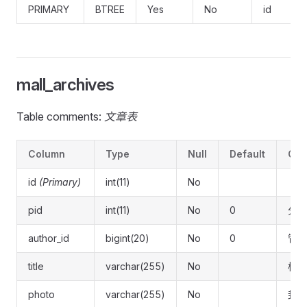
PRIMARY
BTREE
Yes
No
id
mall_archives
Table comments:
文章表
Column
Type
Null
Default
Co
id
(Primary)
int(11)
No
pid
int(11)
No
0
分类
author_id
bigint(20)
No
0
管理
title
varchar(255)
No
标题
photo
varchar(255)
No
封面