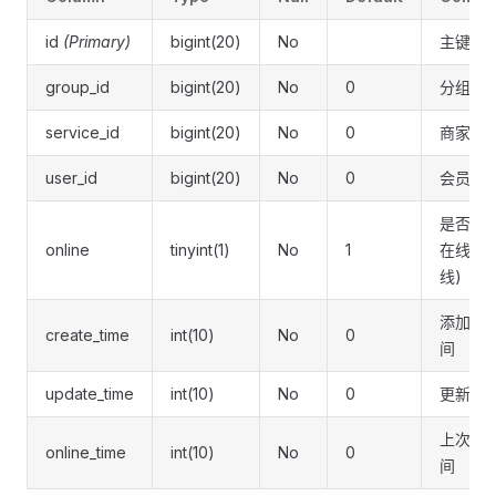
id
(Primary)
bigint(20)
No
主键
group_id
bigint(20)
No
0
分组id
service_id
bigint(20)
No
0
商家客
user_id
bigint(20)
No
0
会员id
是否在线(
online
tinyint(1)
No
1
在线 0:
线)
添加好
create_time
int(10)
No
0
间
update_time
int(10)
No
0
更新时
上次在
online_time
int(10)
No
0
间