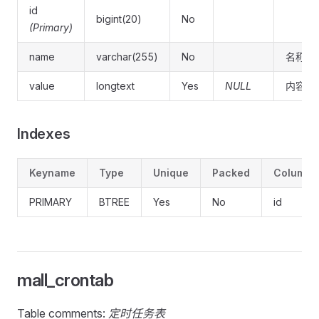
id
bigint(20)
No
(Primary)
name
varchar(255)
No
名称
value
longtext
Yes
NULL
内容
Indexes
Keyname
Type
Unique
Packed
Column
PRIMARY
BTREE
Yes
No
id
mall_crontab
Table comments:
定时任务表