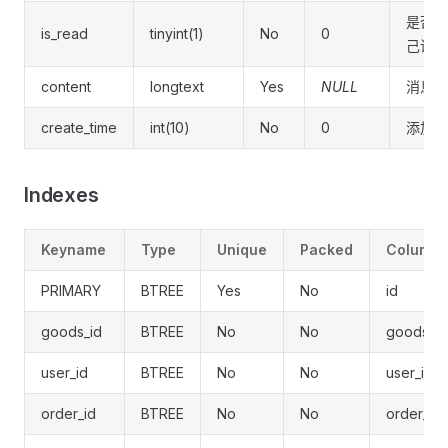
是否己
is_read
tinyint(1)
No
0
己读,
content
longtext
Yes
NULL
消息内
create_time
int(10)
No
0
添加时
Indexes
Keyname
Type
Unique
Packed
Column
PRIMARY
BTREE
Yes
No
id
goods_id
BTREE
No
No
goods_id
user_id
BTREE
No
No
user_id
order_id
BTREE
No
No
order_id