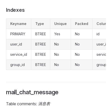
Indexes
Keyname
Type
Unique
Packed
Column
PRIMARY
BTREE
Yes
No
id
user_id
BTREE
No
No
user_id
service_id
BTREE
No
No
service_i
group_id
BTREE
No
No
group_id
mall_chat_message
Table comments:
消息表