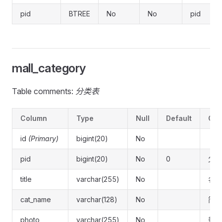
pid
BTREE
No
No
pid
mall_category
Table comments:
分类表
Column
Type
Null
Default
Co
id
(Primary)
bigint(20)
No
pid
bigint(20)
No
0
父id
title
varchar(255)
No
名称
cat_name
varchar(128)
No
简短
photo
varchar(255)
No
封面