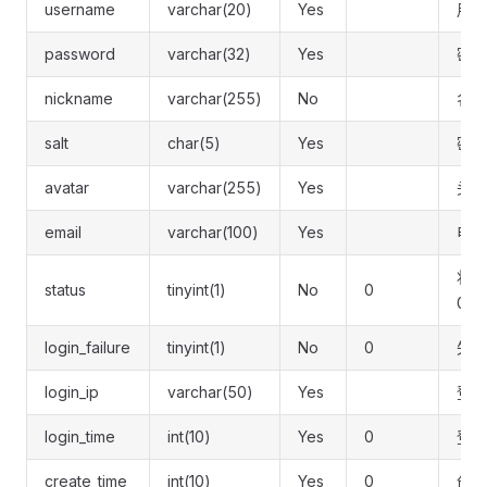
username
varchar(20)
Yes
用户
password
varchar(32)
Yes
密码
nickname
varchar(255)
No
名称
salt
char(5)
Yes
密码
avatar
varchar(255)
Yes
头像
email
varchar(100)
Yes
电子
状态
status
tinyint(1)
No
0
0:
login_failure
tinyint(1)
No
0
失败
login_ip
varchar(50)
Yes
登录
login_time
int(10)
Yes
0
登录
create_time
int(10)
Yes
0
创建