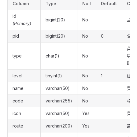
Column
Type
Null
Default
Com
id
bigint(20)
No
主键
(Primary)
pid
bigint(20)
No
0
父ID
菜单
type
char(1)
No
导航
B按钮
level
tinyint(1)
No
1
级别
name
varchar(50)
No
菜单
code
varchar(255)
No
权限
icon
varchar(50)
Yes
菜单
route
varchar(200)
Yes
路由