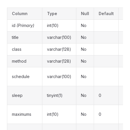
Column
Type
Null
Default
Co
id
(Primary)
int(10)
No
ID
title
varchar(100)
No
事
class
varchar(128)
No
类
method
varchar(128)
No
方
Cr
schedule
varchar(100)
No
式
延
sleep
tinyint(1)
No
0
行
最
maximums
int(10)
No
0
数 
状态