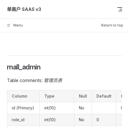
Skip to content
单商户 SAAS v3
Menu
Return to top
mall_admin
Table comments:
管理员表
Column
Type
Null
Default
Co
id
(Primary)
int(10)
No
ID
role_id
int(10)
No
0