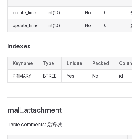
create_time
int(10)
No
0
创建
update_time
int(10)
No
0
更新
Indexes
Keyname
Type
Unique
Packed
Column
PRIMARY
BTREE
Yes
No
id
mall_attachment
Table comments:
附件表