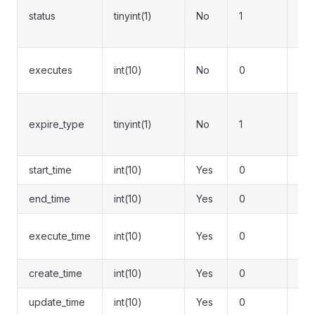
status
tinyint(1)
No
1
中 
3:
已
executes
int(10)
No
0
次
日期
expire_type
tinyint(1)
No
1
无限
定
start_time
int(10)
Yes
0
开
end_time
int(10)
Yes
0
结
最
execute_time
int(10)
Yes
0
间
create_time
int(10)
Yes
0
创
update_time
int(10)
Yes
0
更