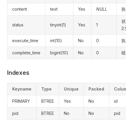
content
text
Yes
NULL
执行
状态(
status
tinyint(1)
Yes
1
2:失败
execute_time
int(10)
No
0
执行
complete_time
bigint(10)
No
0
结束
Indexes
Keyname
Type
Unique
Packed
Column
PRIMARY
BTREE
Yes
No
id
pid
BTREE
No
No
pid