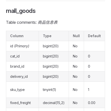
mall_goods
Table comments:
商品信息表
Column
Type
Null
Default
id
(Primary)
bigint(20)
No
cat_id
bigint(20)
No
0
brand_id
bigint(20)
No
0
delivery_id
bigint(20)
No
0
sku_type
tinyint(1)
No
1
fixed_freight
decimal(15,2)
No
0.00