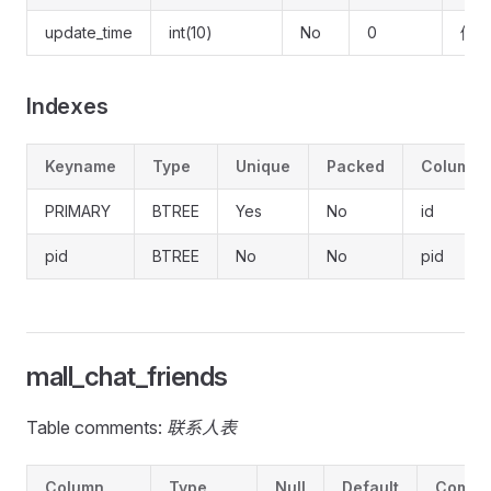
update_time
int(10)
No
0
修改
Indexes
Keyname
Type
Unique
Packed
Column
PRIMARY
BTREE
Yes
No
id
pid
BTREE
No
No
pid
mall_chat_friends
Table comments:
联系人表
Column
Type
Null
Default
Comme