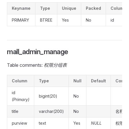
Keyname
Type
Unique
Packed
Column
PRIMARY
BTREE
Yes
No
id
mall_admin_manage
Table comments:
权限分组表
Column
Type
Null
Default
Comme
id
bigint(20)
No
(Primary)
title
varchar(200)
No
名称
purview
text
Yes
NULL
权限