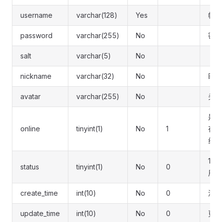
username
varchar(128)
Yes
帐号
password
varchar(255)
No
密码
salt
varchar(5)
No
nickname
varchar(32)
No
昵称
avatar
varchar(255)
No
头像
是否
online
tinyint(1)
No
1
在线
线)
1:正
status
tinyint(1)
No
0
用
create_time
int(10)
No
0
添加
update_time
int(10)
No
0
更新