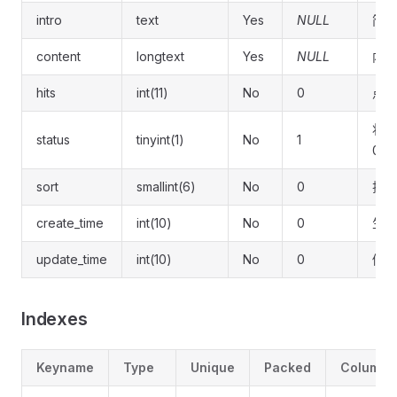
intro
text
Yes
NULL
简要
content
longtext
Yes
NULL
内容
hits
int(11)
No
0
点击
状态
status
tinyint(1)
No
1
0: 
sort
smallint(6)
No
0
排序
create_time
int(10)
No
0
生成
update_time
int(10)
No
0
修改
Indexes
Keyname
Type
Unique
Packed
Column