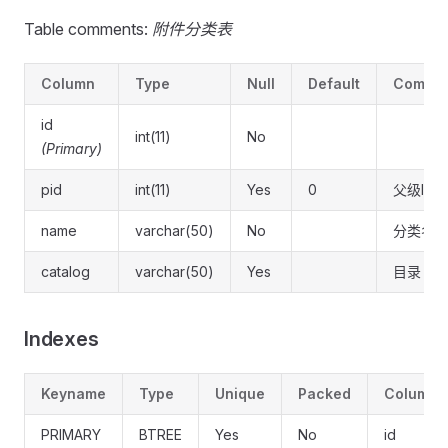
Table comments:
附件分类表
Column
Type
Null
Default
Comme
id
int(11)
No
(Primary)
pid
int(11)
Yes
0
父级ID
name
varchar(50)
No
分类名
catalog
varchar(50)
Yes
目录
Indexes
Keyname
Type
Unique
Packed
Column
PRIMARY
BTREE
Yes
No
id