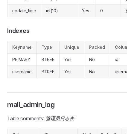
update_time
int(10)
Yes
0
更新
Indexes
Keyname
Type
Unique
Packed
Column
PRIMARY
BTREE
Yes
No
id
username
BTREE
Yes
No
usernam
mall_admin_log
Table comments:
管理员日志表