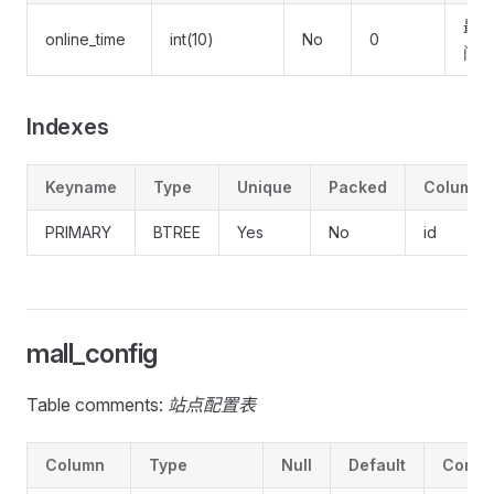
最后
online_time
int(10)
No
0
间
Indexes
Keyname
Type
Unique
Packed
Column
PRIMARY
BTREE
Yes
No
id
mall_config
Table comments:
站点配置表
Column
Type
Null
Default
Comme