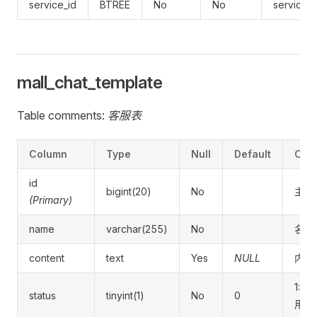
service_id
BTREE
No
No
service_i
mall_chat_template
Table comments:
客服表
Column
Type
Null
Default
Com
id
bigint(20)
No
主键
(Primary)
name
varchar(255)
No
名称
content
text
Yes
NULL
内容
1:正
status
tinyint(1)
No
0
用