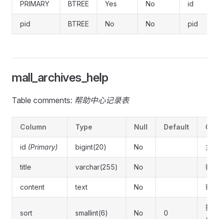
PRIMARY
BTREE
Yes
No
id
pid
BTREE
No
No
pid
mall_archives_help
Table comments:
帮助中心记录表
Column
Type
Null
Default
Co
id
(Primary)
bigint(20)
No
主键
title
varchar(255)
No
帮助
content
text
No
帮助
排序
sort
smallint(6)
No
0
小越