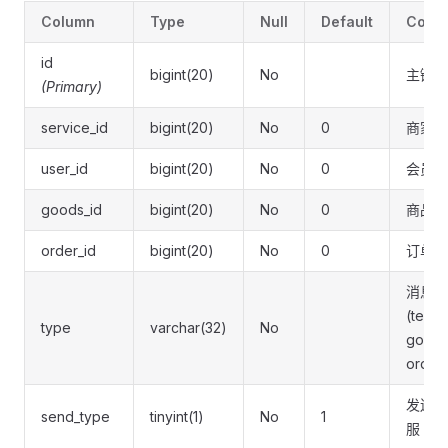
Column
Type
Null
Default
Comm
id
bigint(20)
No
主键
(Primary)
service_id
bigint(20)
No
0
商家客
user_id
bigint(20)
No
0
会员id
goods_id
bigint(20)
No
0
商品id
order_id
bigint(20)
No
0
订单id
消息类
(text 
type
varchar(32)
No
good
order
发送者(
send_type
tinyint(1)
No
1
服 2: