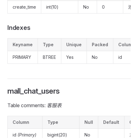
create_time
int(10)
No
0
添加
Indexes
Keyname
Type
Unique
Packed
Column
PRIMARY
BTREE
Yes
No
id
mall_chat_users
Table comments:
客服表
Column
Type
Null
Default
Co
id
(Primary)
bigint(20)
No
主键