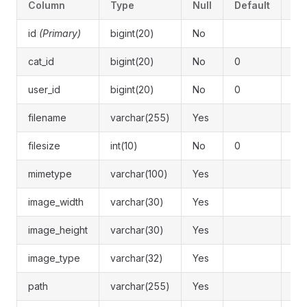
Column
Type
Null
Default
Co
id
(Primary)
bigint(20)
No
ID
cat_id
bigint(20)
No
0
分类
user_id
bigint(20)
No
0
会员
filename
varchar(255)
Yes
文
filesize
int(10)
No
0
文
mimetype
varchar(100)
Yes
mi
image_width
varchar(30)
Yes
宽
image_height
varchar(30)
Yes
高
image_type
varchar(32)
Yes
图
path
varchar(255)
Yes
物